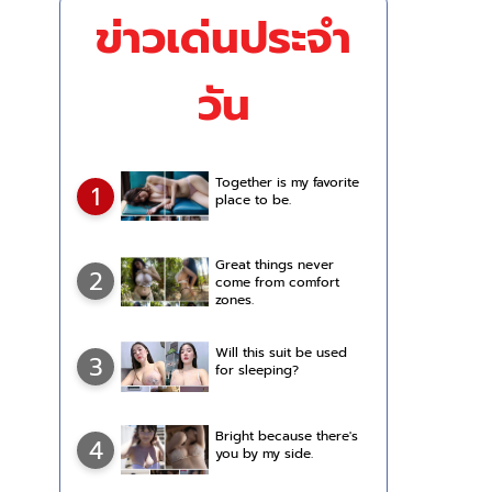
ข่าวเด่นประจำ
วัน
Together is my favorite
1
place to be.
Great things never
2
come from comfort
zones.
Will this suit be used
3
for sleeping?
Bright because there's
4
you by my side.