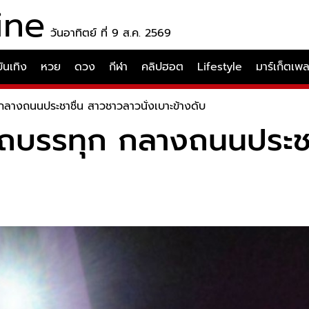
ine
วันอาทิตย์ ที่ 9 ส.ค. 2569
บันเทิง
หวย
ดวง
กีฬา
คลิปฮอต
Lifestyle
มาร์เก็ตเพ
กลางถนนประชาชื่น สาวชาวลาวนั่งเบาะข้างดับ
ยรถบรรทุก กลางถนนประช