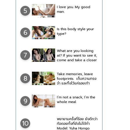
I love you. My good
5
man.
Is this body style your
6
type?
What are you looking
7
at? If you want to see it,
come and take a closer
look.
Take memories, leave
8
footprints. เก็บความทรง
จำ และทิ้งไว้แค่รอยเท้า
I’m not a snack, I’m the
9
whole meal.
พยายามครั้งที่ร้อย ยังดีกว่า
10
ท้อถอยทั้งที่ยังไม่ได้ทำ
Model: Yuha Hongo