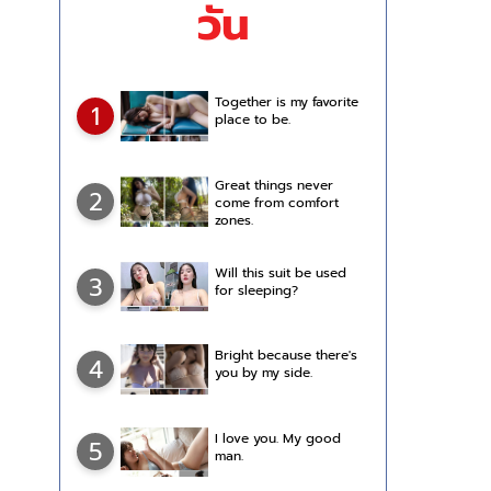
วัน
Together is my favorite
1
place to be.
Great things never
2
come from comfort
zones.
Will this suit be used
3
for sleeping?
Bright because there's
4
you by my side.
I love you. My good
5
man.