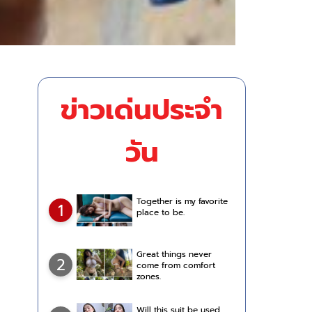
ข่าวเด่นประจำ
วัน
Together is my favorite
1
place to be.
Great things never
2
come from comfort
zones.
Will this suit be used