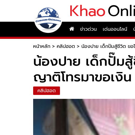
Khao
Onl
ข่าวด่วน
เด่นออนไลน์
หน้าหลัก
>
คลิปฮอต
>
น้องปาย เด็กปั๊มสู้ชีวิต ข
น้องปาย เด็กปั๊มสู
ญาติโทรมาขอเงิน
คลิปฮอต