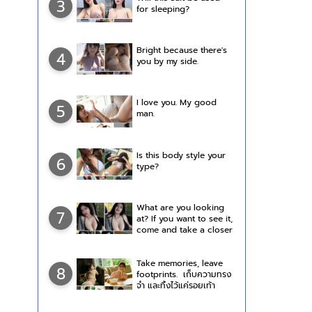
3
for sleeping?
Bright because there's
4
you by my side.
I love you. My good
5
man.
Is this body style your
6
type?
What are you looking
7
at? If you want to see it,
come and take a closer
look.
Take memories, leave
8
footprints. เก็บความทรง
จำ และทิ้งไว้แค่รอยเท้า