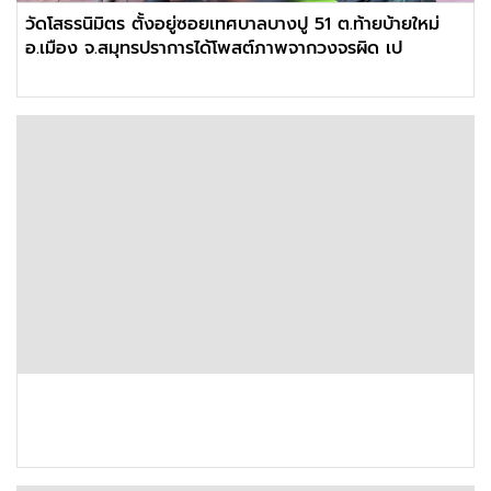
วัดโสธรนิมิตร ตั้งอยู่ซอยเทศบาลบางปู 51 ต.ท้ายบ้ายใหม่
อ.เมือง จ.สมุทรปราการได้โพสต์ภาพจากวงจรผิด เป