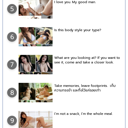
I love you. My good man.
5
Is this body style your type?
6
What are you looking at? If you want to
see it, come and take a closer look.
7
Take memories, leave footprints. เก็บ
ความทรงจำ และทิ้งไว้แค่รอยเท้า
8
I’m not a snack, I’m the whole meal.
9