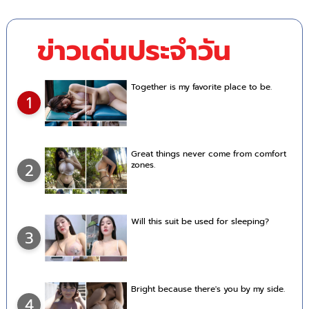
ข่าวเด่นประจำวัน
Together is my favorite place to be.
1
Great things never come from comfort
zones.
2
Will this suit be used for sleeping?
3
Bright because there's you by my side.
4