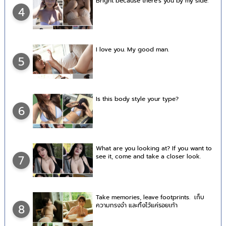
Bright because there's you by my side.
4
I love you. My good man.
5
Is this body style your type?
6
What are you looking at? If you want to
see it, come and take a closer look.
7
Take memories, leave footprints. เก็บ
ความทรงจำ และทิ้งไว้แค่รอยเท้า
8