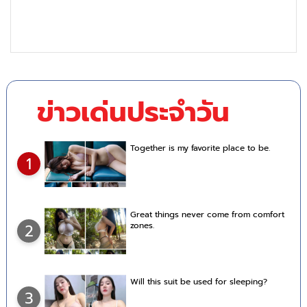
ข่าวเด่นประจำวัน
Together is my favorite place to be.
1
Great things never come from comfort
zones.
2
Will this suit be used for sleeping?
3