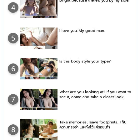
Bright because there's you by my side.
4
I love you. My good man.
5
Is this body style your type?
6
What are you looking at? If you want to
see it, come and take a closer look.
7
Take memories, leave footprints. เก็บ
ความทรงจำ และทิ้งไว้แค่รอยเท้า
8